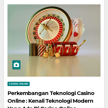
CASINO ONLINE
Perkembangan Teknologi Casino
Online : Kenali Teknologi Modern