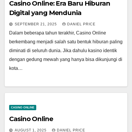
Casino Online: Era Baru Hiburan
Digital yang Mendunia
SEPTEMBER 21, 2025
DANIEL PRICE
Dalam beberapa tahun terakhir, Casino Online
berkembang menjadi salah satu bentuk hiburan paling
diminati di seluruh dunia. Jika dahulu kasino identik
dengan gedung mewah yang hanya bisa dikunjungi di
kota…
CASINO ONLINE
Casino Online
AUGUST 1, 2025
DANIEL PRICE