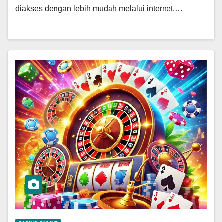
diakses dengan lebih mudah melalui internet.…