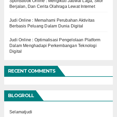
Sportsbook Online : Mengikuti Jadwal Laga, Skor
Berjalan, Dan Cerita Olahraga Lewat Internet
Judi Online : Memahami Perubahan Aktivitas
Berbasis Peluang Dalam Dunia Digital
Judi Online : Optimalisasi Pengelolaan Platform
Dalam Menghadapi Perkembangan Teknologi
Digital
RECENT COMMENTS
BLOGROLL
Selamatjudi