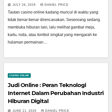
JULY 26, 2026
DANIEL PRICE
Tautan casino online kadang muncul di waktu yang
tidak benar-benar direncanakan. Seseorang sedang
membuka hiburan lain, lalu melihat gambar meja,
kartu, roda, atau tombol singkat yang mengarah ke
halaman permainan…
CASINO ONLINE
Judi Online : Peran Teknologi
Internet Dalam Perubahan Industri
Hiburan Digital
JUNE 21, 2026
DANIEL PRICE