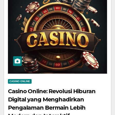
CASINO ONLINE
Casino Online: Revolusi Hiburan
Digital yang Menghadirkan
Pengalaman Bermain Lebih