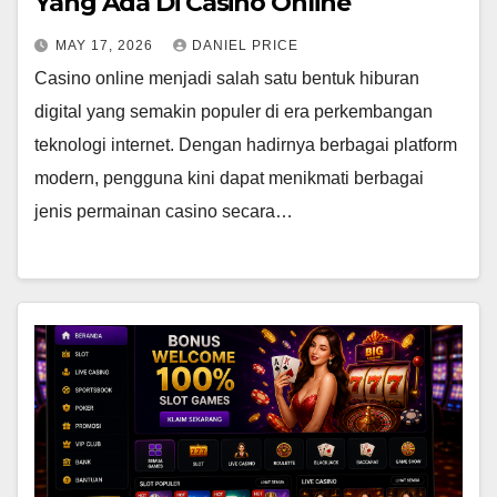
Yang Ada Di Casino Online
MAY 17, 2026
DANIEL PRICE
Casino online menjadi salah satu bentuk hiburan
digital yang semakin populer di era perkembangan
teknologi internet. Dengan hadirnya berbagai platform
modern, pengguna kini dapat menikmati berbagai
jenis permainan casino secara…