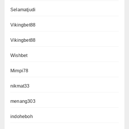
Selamatjudi
Vikingbet88
Vikingbet88
Wishbet
Mimpi78
nikmat33
menang303
indoheboh