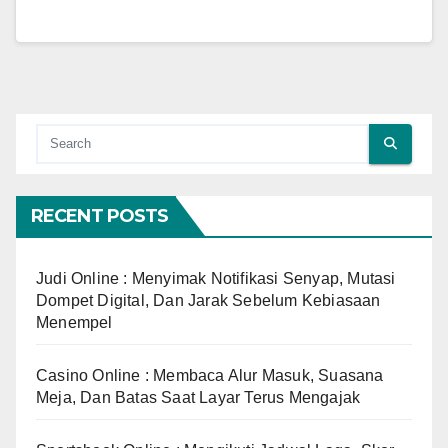
RECENT POSTS
Judi Online : Menyimak Notifikasi Senyap, Mutasi
Dompet Digital, Dan Jarak Sebelum Kebiasaan
Menempel
Casino Online : Membaca Alur Masuk, Suasana
Meja, Dan Batas Saat Layar Terus Mengajak