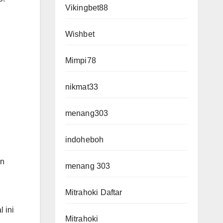
Vikingbet88
Wishbet
Mimpi78
nikmat33
menang303
indoheboh
an
menang 303
Mitrahoki Daftar
 ini
Mitrahoki