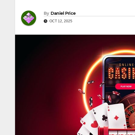
By
Daniel Price
OCT 12, 2025