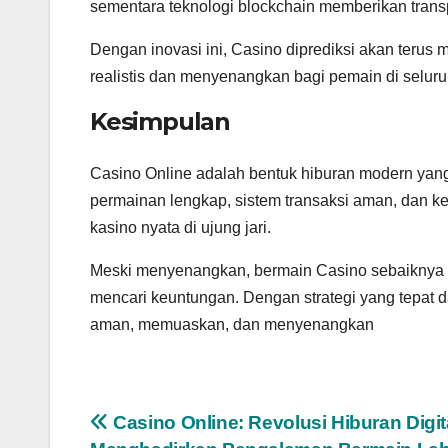
sementara teknologi blockchain memberikan trans
Dengan inovasi ini, Casino diprediksi akan terus 
realistis dan menyenangkan bagi pemain di seluru
Kesimpulan
Casino Online adalah bentuk hiburan modern yang
permainan lengkap, sistem transaksi aman, dan 
kasino nyata di ujung jari.
Meski menyenangkan, bermain Casino sebaiknya di
mencari keuntungan. Dengan strategi yang tepat 
aman, memuaskan, dan menyenangkan
Post
Casino Online: Revolusi Hiburan Digit