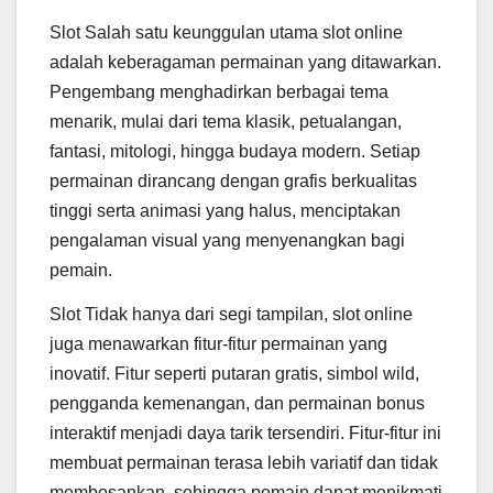
Slot Salah satu keunggulan utama slot online
adalah keberagaman permainan yang ditawarkan.
Pengembang menghadirkan berbagai tema
menarik, mulai dari tema klasik, petualangan,
fantasi, mitologi, hingga budaya modern. Setiap
permainan dirancang dengan grafis berkualitas
tinggi serta animasi yang halus, menciptakan
pengalaman visual yang menyenangkan bagi
pemain.
Slot Tidak hanya dari segi tampilan, slot online
juga menawarkan fitur-fitur permainan yang
inovatif. Fitur seperti putaran gratis, simbol wild,
pengganda kemenangan, dan permainan bonus
interaktif menjadi daya tarik tersendiri. Fitur-fitur ini
membuat permainan terasa lebih variatif dan tidak
membosankan, sehingga pemain dapat menikmati