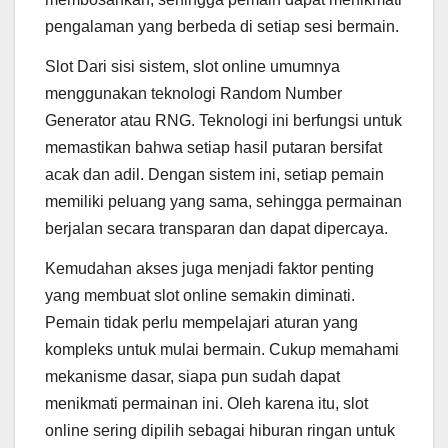
pengalaman yang berbeda di setiap sesi bermain.
Slot Dari sisi sistem, slot online umumnya
menggunakan teknologi Random Number
Generator atau RNG. Teknologi ini berfungsi untuk
memastikan bahwa setiap hasil putaran bersifat
acak dan adil. Dengan sistem ini, setiap pemain
memiliki peluang yang sama, sehingga permainan
berjalan secara transparan dan dapat dipercaya.
Kemudahan akses juga menjadi faktor penting
yang membuat slot online semakin diminati.
Pemain tidak perlu mempelajari aturan yang
kompleks untuk mulai bermain. Cukup memahami
mekanisme dasar, siapa pun sudah dapat
menikmati permainan ini. Oleh karena itu, slot
online sering dipilih sebagai hiburan ringan untuk