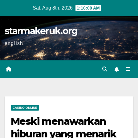
Skip
Sat. Aug 8th, 2026
1:16:01 AM
to
content
starmakeruk.org
english
CASINO ONLINE
Meski menawarkan
hiburan yang menarik