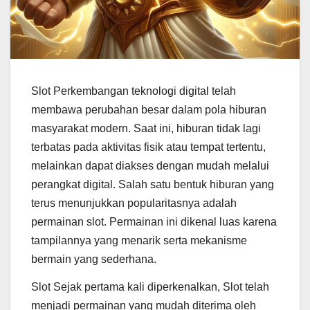
Slot Perkembangan teknologi digital telah
membawa perubahan besar dalam pola hiburan
masyarakat modern. Saat ini, hiburan tidak lagi
terbatas pada aktivitas fisik atau tempat tertentu,
melainkan dapat diakses dengan mudah melalui
perangkat digital. Salah satu bentuk hiburan yang
terus menunjukkan popularitasnya adalah
permainan slot. Permainan ini dikenal luas karena
tampilannya yang menarik serta mekanisme
bermain yang sederhana.
Slot Sejak pertama kali diperkenalkan, Slot telah
menjadi permainan yang mudah diterima oleh