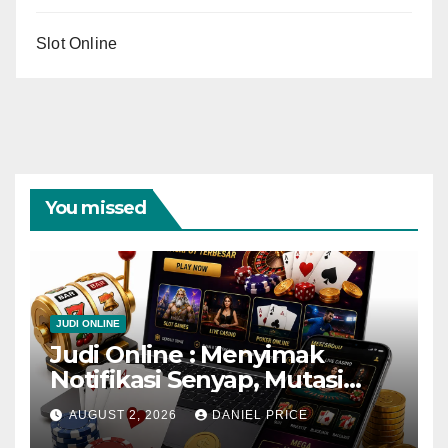
Slot Online
You missed
JUDI ONLINE
Judi Online : Menyimak
Notifikasi Senyap, Mutasi
Dompet Digital, Dan Jarak
AUGUST 2, 2026
DANIEL PRICE
Sebelum Kebiasaan