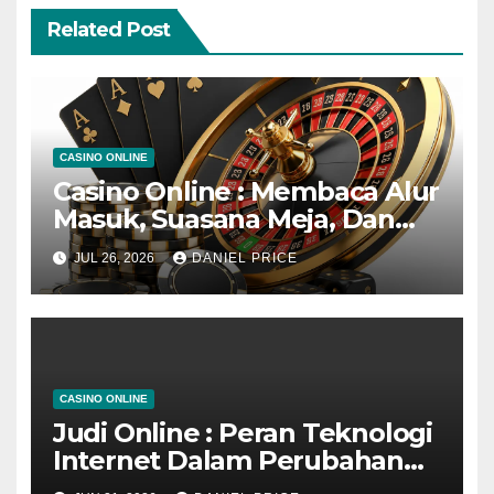
Related Post
CASINO ONLINE
Casino Online : Membaca Alur
Masuk, Suasana Meja, Dan
Batas Saat Layar Terus
JUL 26, 2026
DANIEL PRICE
Mengajak
CASINO ONLINE
Judi Online : Peran Teknologi
Internet Dalam Perubahan
Industri Hiburan Digital