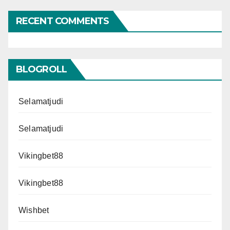
RECENT COMMENTS
BLOGROLL
Selamatjudi
Selamatjudi
Vikingbet88
Vikingbet88
Wishbet